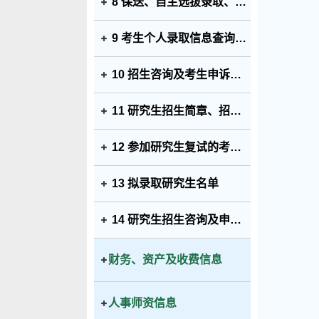
8 保送、自主选拔录取、高水平运动员和艺术特长生招生等特殊类型招生入选考生资格及测试结果
9 考生个人录取信息查询渠道和办法及分批次、分科类录取人数和录取最低分
10 招生咨询及考生申诉渠道及新生复查期间有关举报、调查及处理结果
11 研究生招生简章、招生专业目录、复试录取办法及各院（系、所）或学科、专业招收研究生人数
12 参加研究生复试的考生成绩
13 拟录取研究生名单
14 研究生招生咨询及申诉渠道
财务、资产及收费信息
人事师资信息