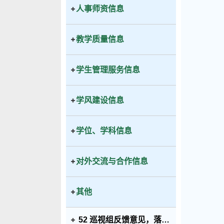
人事师资信息
教学质量信息
学生管理服务信息
学风建设信息
学位、学科信息
对外交流与合作信息
其他
52 巡视组反馈意见，落实反馈意见整改情况