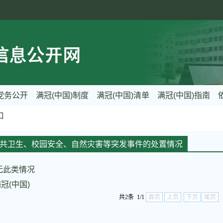
党务公开
满冠(中国)制度
满冠(中国)清单
满冠(中国)指南
口
）公共卫生、校园安全、自然灾害等突发事件的处置情况
年无此类情况
冠(中国)
共2条 1/1
首页
上页
下页
尾页