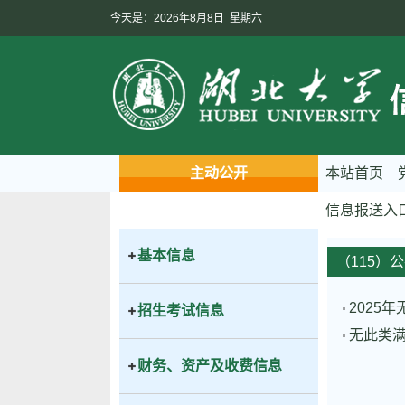
今天是：2026年8月8日 星期六
主动公开
本站首页
信息报送入
基本信息
（115
2025
招生考试信息
无此类满
财务、资产及收费信息