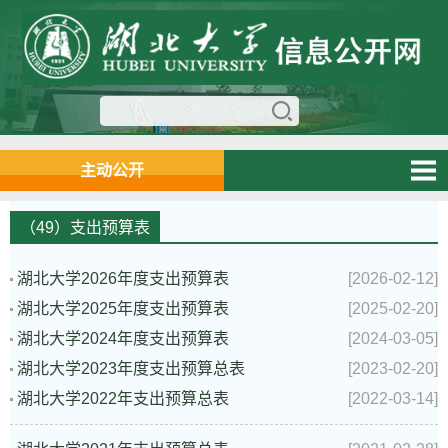
主动公开
（49）支出预算表
湖北大学2026年度支出预算表
[2026-02-12]
湖北大学2025年度支出预算表
[2025-02-20]
湖北大学2024年度支出预算表
[2024-03-05]
湖北大学2023年度支出预算总表
[2023-02-20]
湖北大学2022年支出预算总表
[2022-03-14]