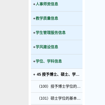
人事师资信息
教学质量信息
学生管理服务信息
学风建设信息
学位、学科信息
45 授予博士、硕士、学士学位的基本要求
（100）授予博士学位的基本要求
（101）硕士学位的基本要求