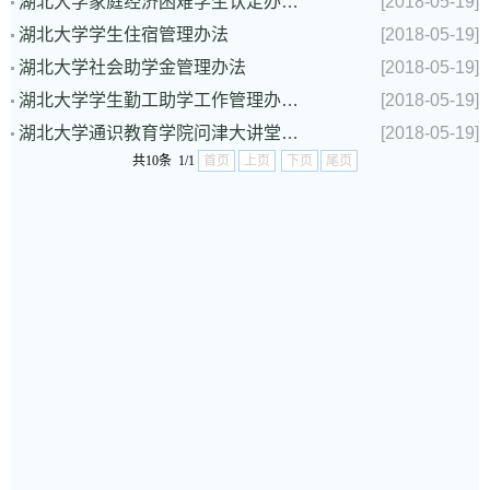
湖北大学家庭经济困难学生认定办法(修订)
[2018-05-19]
湖北大学学生住宿管理办法
[2018-05-19]
湖北大学社会助学金管理办法
[2018-05-19]
湖北大学学生勤工助学工作管理办法（修订）
[2018-05-19]
湖北大学通识教育学院问津大讲堂暂行管理办法
[2018-05-19]
共10条 1/1
首页
上页
下页
尾页