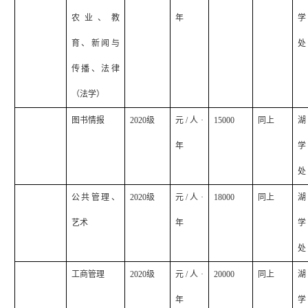
农业、教
年
学
育、新闻与
处
传播、法律
（法学）
图书情报
2020
级
元
/
人·
15000
同上
湖
年
学
处
公共管理、
2020
级
元
/
人·
18000
同上
湖
艺术
年
学
处
工商管理
2020
级
元
/
人·
20000
同上
湖
年
学