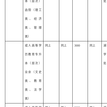
本（层次）
处
函授（理工
类、经济
类、管理
类）
成人高等学
同上
同上
3000
同上
湖
历教育专升
学
本（层次）
处
业余（文史
类、教育
类、法学
类）