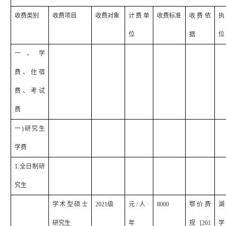
收费类别
收费项目
收费对象
计费单
收费标准
收费依
执
位
据
位
一、学
费、住宿
费、考试
费
一
)
研究生
学费
1.
全日制研
究生
学术型硕士
2021
级
元
/
人·
8000
鄂价费
湖
研究生
年
规
[201
学