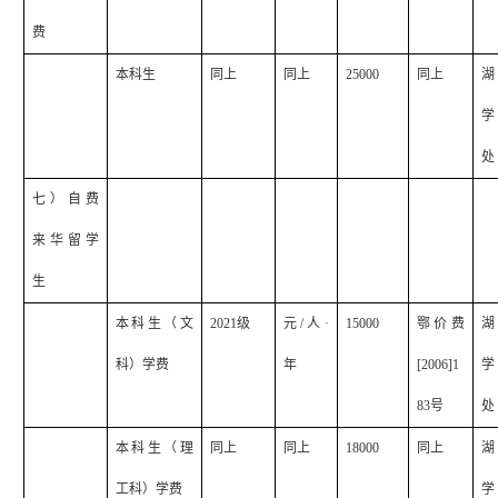
费
本科生
同上
同上
25000
同上
湖
学
处
七）自费
来华留学
生
本科生（文
2021
级
元
/
人·
15000
鄂价费
湖
科）学费
年
[2006]1
学
83
号
处
本科生（理
同上
同上
18000
同上
湖
工科）学费
学