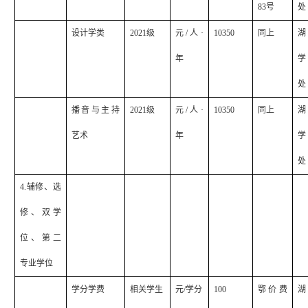
83
号
处
设计学类
2021
级
元
/
人·
10350
同上
湖
年
学
处
播音与主持
2021
级
元
/
人·
10350
同上
湖
艺术
年
学
处
4.
辅修、选
修、双学
位、第二
专业学位
学分学费
相关学生
元
/
学分
100
鄂价费
湖