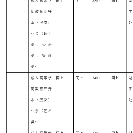
成人高等学
同上
同上
3200
同上
湖
历教育专升
学
本（层次）
处
业余（理工
类、经济
类、管理
类）
成人高等学
同上
同上
3400
同上
湖
历教育专升
学
本（层次）
处
业余（艺术
类）