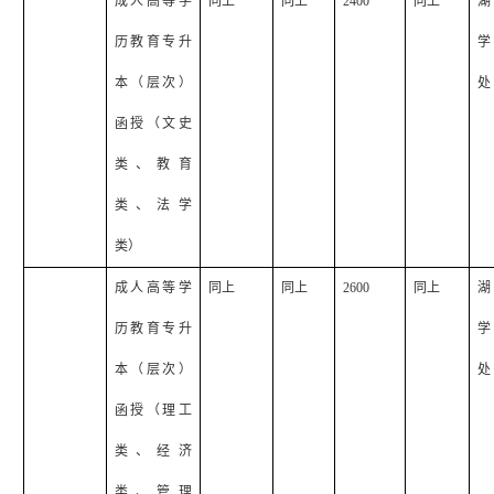
成人高等学
同上
同上
2400
同上
湖
历教育专升
学
本（层次）
处
函授（文史
类、教育
类、法学
类）
成人高等学
同上
同上
2600
同上
湖
历教育专升
学
本（层次）
处
函授（理工
类、经济
类、管理