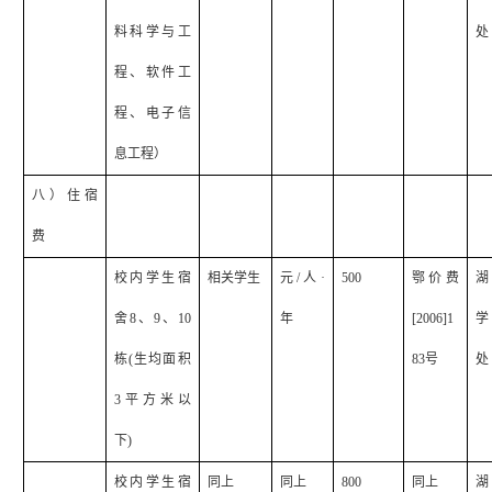
料科学与工
处
程、软件工
程、电子信
息工程）
八）住宿
费
校内学生宿
相关学生
元
/
人·
500
鄂价费
湖
舍
8
、
9
、
10
年
[2006]1
学
栋
(
生均面积
83
号
处
3
平方米以
下
)
校内学生宿
同上
同上
800
同上
湖