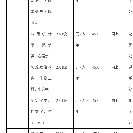
贸易、国际
年
学
事务与国际
处
关系
应用统计
2021
级
元
/
人·
4500
同上
湖
学、数学
年
学
类、心理学
处
思想政治教
2021
级
元
/
人·
4500
同上
湖
育、生物工
年
学
程、生态学
处
历史学类、
2021
级
元
/
人·
4500
同上
湖
档案学、哲
年
学
学、药学
处