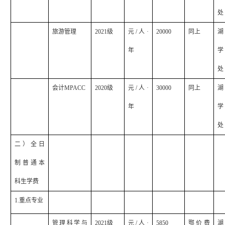
处
旅游管理
2021
级
元
/
人·
20000
同上
湖
年
学
处
会计
MPACC
2020
级
元
/
人·
30000
同上
湖
年
学
处
二）全日
制普通本
科生学费
1.
重点专业
管理科学与
2021
级
元
/
人·
5850
鄂价费
湖