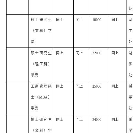
处
硕士研究生
同上
同上
18000
同上
湖
（文科）学
学
费
处
硕士研究生
同上
同上
22000
同上
湖
（理工科）
学
学费
处
工商管理硕
同上
同上
25000
同上
湖
士（
MBA
）
学
学费
处
博士研究生
同上
同上
24000
同上
湖
（文科）学
学