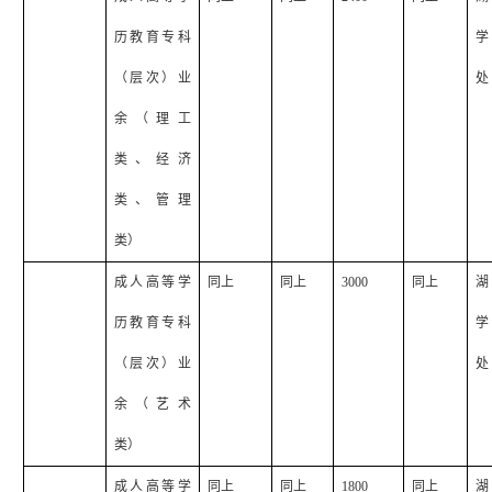
历教育专科
学
（层次）业
处
余（理工
类、经济
类、管理
类）
成人高等学
同上
同上
3000
同上
湖
历教育专科
学
（层次）业
处
余（艺术
类）
成人高等学
同上
同上
1800
同上
湖