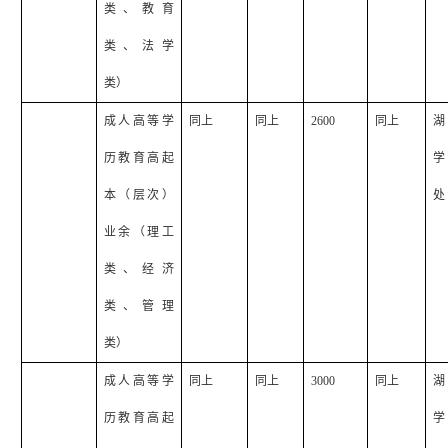
类、教育
类、法学
类）
成人高等学
同上
同上
2600
同上
湖
历教育高起
学
本（层次）
处
业余（理工
类、经济
类、管理
类）
成人高等学
同上
同上
3000
同上
湖
历教育高起
学