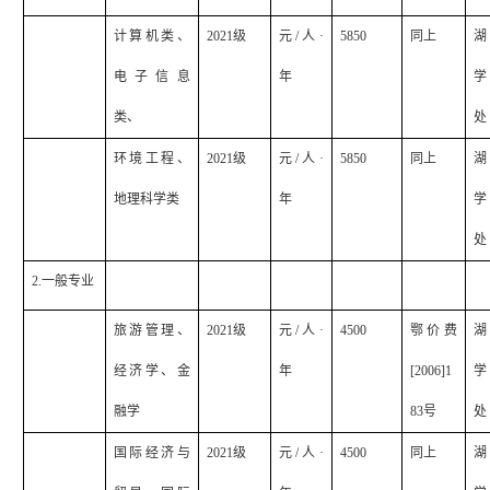
计算机类、
2021
级
元
/
人·
5850
同上
湖
电子信息
年
学
类、
处
环境工程、
2021
级
元
/
人·
5850
同上
湖
地理科学类
年
学
处
2.
一般专业
旅游管理、
2021
级
元
/
人·
4500
鄂价费
湖
经济学、金
年
[2006]1
学
融学
83
号
处
国际经济与
2021
级
元
/
人·
4500
同上
湖