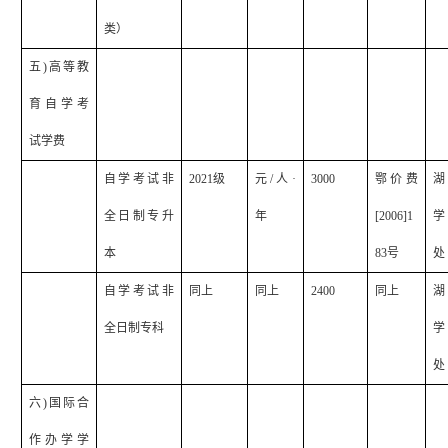
类）
五
)
高等教
育自学考
试学费
自学考试非
2021
级
元
/
人·
3000
鄂价费
湖
全日制专升
年
[2006]1
学
本
83
号
处
自学考试非
同上
同上
2400
同上
湖
全日制专科
学
处
六
)
国际合
作办学学