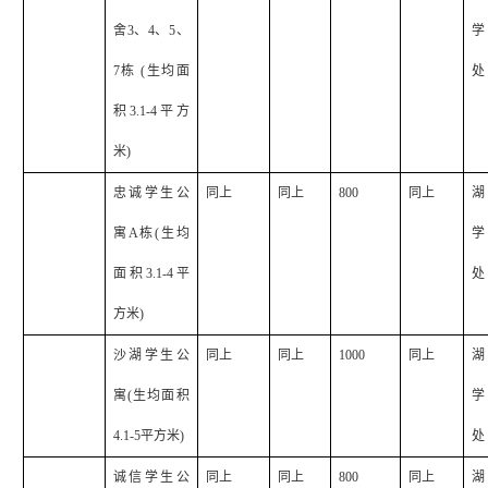
舍
3
、
4
、
5
、
学
7
栋
(
生均面
处
积
3.1-4
平方
米
)
忠诚学生公
同上
同上
800
同上
湖
寓
A
栋
(
生均
学
面积
3.1-4
平
处
方米
)
沙湖学生公
同上
同上
1000
同上
湖
寓
(
生均面积
学
4.1-5
平方米
)
处
诚信学生公
同上
同上
800
同上
湖