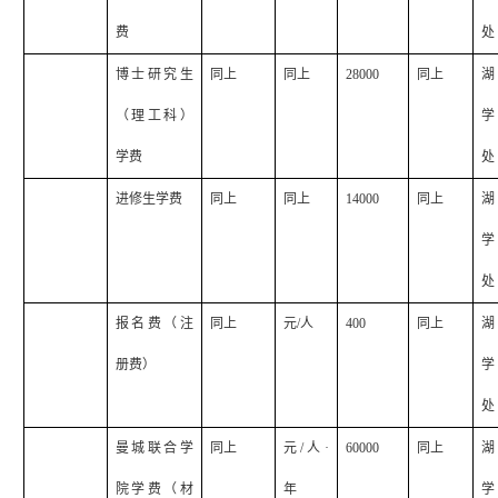
费
处
博士研究生
同上
同上
28000
同上
湖
（理工科）
学
学费
处
进修生学费
同上
同上
14000
同上
湖
学
处
报名费（注
同上
元
/
人
400
同上
湖
册费）
学
处
曼城联合学
同上
元
/
人·
60000
同上
湖
院学费（材
年
学