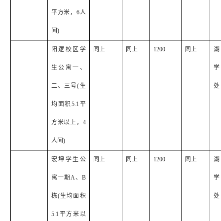
平方米，
6
人
间
)
阳逻校区学
同上
同上
1200
同上
湖
生公寓一、
学
二、三号
(
生
处
均面积
5.1
平
方米以上，
4
人间
)
宏坤学生公
同上
同上
1200
同上
湖
寓一期
A
、
B
学
栋
(
生均面积
处
5.1
平方米以