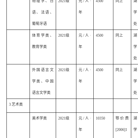
物理学、日
2021
级
元
/
人·
4500
同上
湖
语、法语、
年
学
葡萄牙语
处
体育学类、
2021
级
元
/
人·
4500
同上
湖
教育学类
年
学
处
外国语言文
2021
级
元
/
人·
4500
同上
湖
学类、中国
年
学
语言文学类
处
3.
艺术类
美术学类
2021
级
元
/
人·
10350
鄂价费
湖
年
[2006]1
学