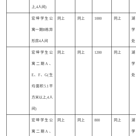
上
,4
人间
)
宏坤学生公
同上
同上
1000
同上
湖
寓一期
B
栋异
学
形房
4
人间
处
宏坤学生公
同上
同上
1200
同上
湖
寓二期
A
、
学
E
、
F
、
G(
生
处
均面积
5.1
平
方米以上
,4
人
间
)
宏坤学生公
同上
同上
800
同上
湖
寓二期
A
、
学