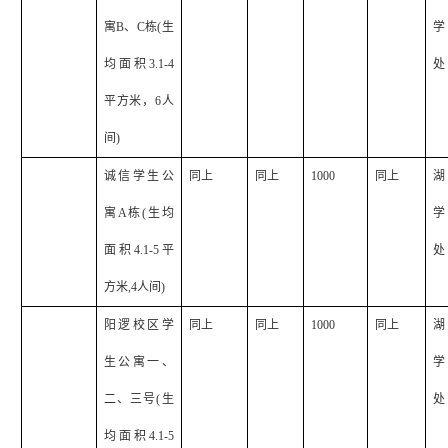
寓
B
、
C
栋
(
生
学
均面积
3.1-4
处
平方米，
6
人
间
)
诚信学生公
同上
同上
1000
同上
湖
寓
A
栋
(
生均
学
面积
4.1-5
平
处
方米
,4
人间
)
阳逻校区学
同上
同上
1000
同上
湖
生公寓一、
学
二、三号
(
生
处
均面积
4.1-5