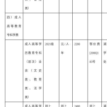
类）
四）成人
高等教育
专科学费
成人高等学
2021
级
元
/
人·
2200
鄂价费
湖
历教育专科
年
[2006]1
学
（层次）业
83
号
处
余（文史
类、教育
类、法学
类）
成人高等学
同上
同上
2400
同上
湖