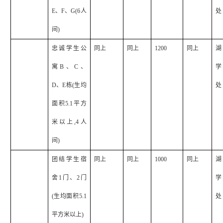
E
、
F
、
G(6
人
处
间
)
忠诚学生公
同上
同上
1200
同上
湖
寓
B
、
C
、
学
D
、
E
栋
(
生均
处
面积
5.1
平方
米以上
,4
人
间
)
团结学生宿
同上
同上
1000
同上
湖
舍
1
门、
2
门
学
(
生均面积
5.1
处
平方米以上
)