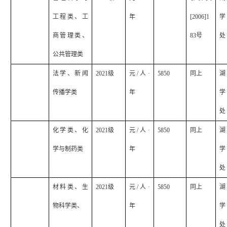
工程类、工
年
[2006]1
学
商管理类、
83
号
处
公共管理类
法学、新闻
2021
级
元
/
人·
5850
同上
湖
传播学类
年
学
处
化学类、化
2021
级
元
/
人·
5850
同上
湖
学与制药类
年
学
处
材料类、生
2021
级
元
/
人·
5850
同上
湖
物科学类、
年
学
处