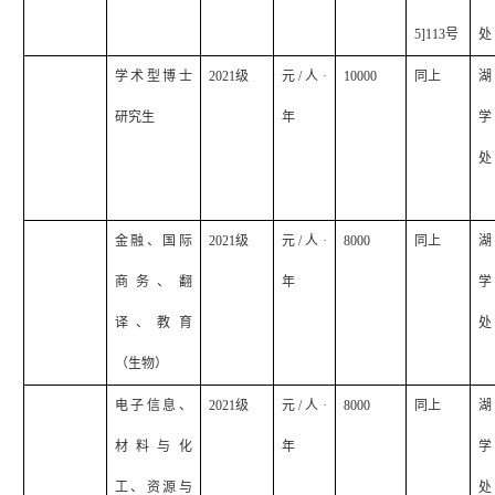
5]113
号
处
学术型博士
2021
级
元
/
人·
10000
同上
湖
研究生
年
学
处
金融、国际
2021
级
元
/
人·
8000
同上
湖
商务、翻
年
学
译、教育
处
（生物）
电子信息、
2021
级
元
/
人·
8000
同上
湖
材料与化
年
学
工、资源与
处