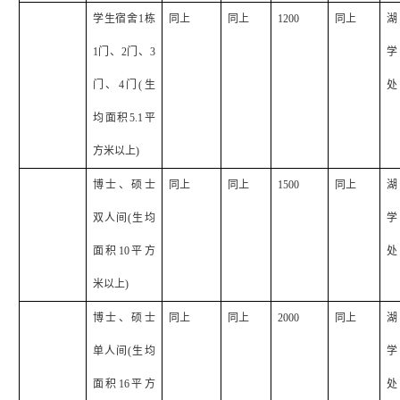
学生宿舍
1
栋
同上
同上
1200
同上
湖
1
门、
2
门、
3
学
门、
4
门
(
生
处
均面积
5.1
平
方米以上
)
博士、硕士
同上
同上
1500
同上
湖
双人间
(
生均
学
面积
10
平方
处
米以上
)
博士、硕士
同上
同上
2000
同上
湖
单人间
(
生均
学
面积
16
平方
处