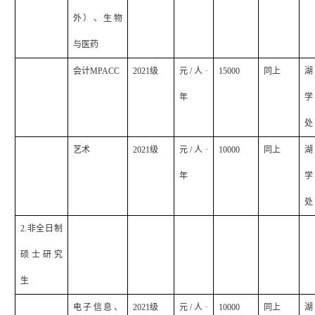
外）、生物
与医药
会计
MPACC
2021
级
元
/
人·
15000
同上
湖
年
学
处
艺术
2021
级
元
/
人·
10000
同上
湖
年
学
处
2.
非全日制
硕士研究
生
电子信息、
2021
级
元
/
人·
10000
同上
湖