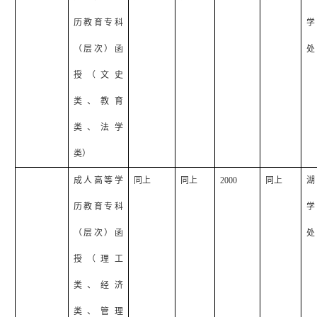
历教育专科
学
（层次）函
处
授（文史
类、教育
类、法学
类）
成人高等学
同上
同上
2000
同上
湖
历教育专科
学
（层次）函
处
授（理工
类、经济
类、管理