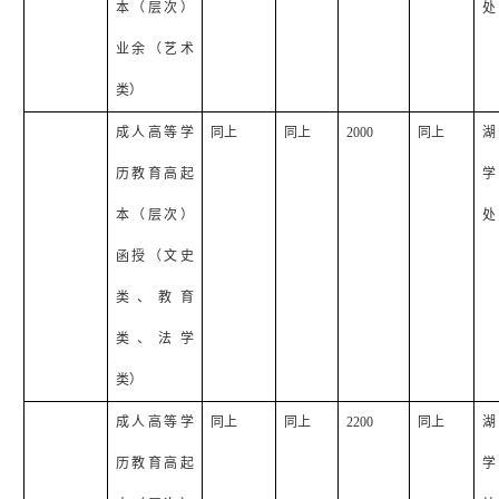
本（层次）
处
业余（艺术
类）
成人高等学
同上
同上
2000
同上
湖
历教育高起
学
本（层次）
处
函授（文史
类、教育
类、法学
类）
成人高等学
同上
同上
2200
同上
湖
历教育高起
学