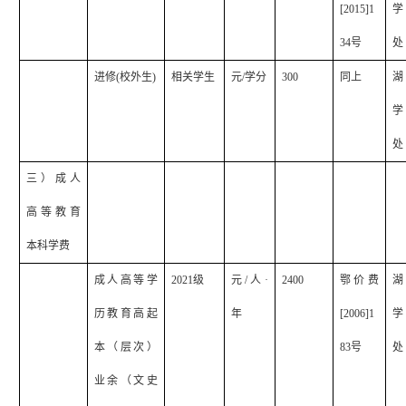
[2015]1
学
34
号
处
进修
(
校外生
)
相关学生
元
/
学分
300
同上
湖
学
处
三）成人
高等教育
本科学费
成人高等学
2021
级
元
/
人·
2400
鄂价费
湖
历教育高起
年
[2006]1
学
本（层次）
83
号
处
业余（文史