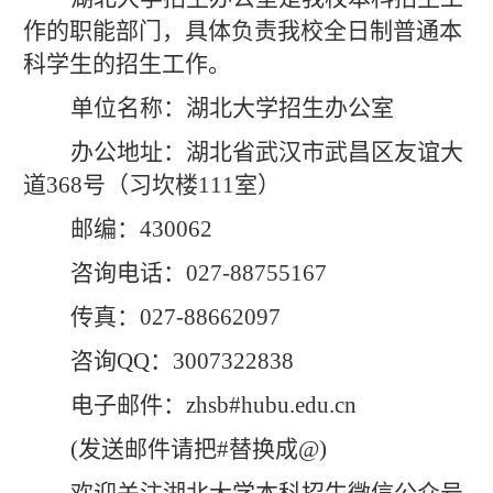
作的职能部门，具体负责我校全日制普通本
科学生的招生工作。
单位名称：湖北大学招生办公室
办公地址：湖北省武汉市武昌区友谊大
道
368号
（
习坎楼
111室
）
邮编：
430062
咨询电话：
027-88755167
传真：
027-88662097
咨询
QQ：3007322838
电子邮件：
zhsb#hubu.edu.cn
(发送邮件请把#替换成@)