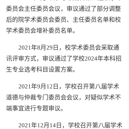
委员会主任委员会议，
审议通过了
部分调整
后的院学术委员会委员、主任委员名单和校
学术委员会增补委员名单。
2021
年
8
月
29
日，校学术委员会采取通
讯评审方式，
审议通过了学校
2
024
年
本科招
生专业选考科目设置方案。
2021
年
9
月
12
日，
学校召开
第八届
学术
道德与仲裁专门委员会会议，对
疑似
学术不
端
事宜
进行专题审议。
2021
年
12
月
14
日，
学校召开
第八届学术