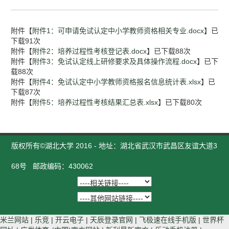
附件【
附件1：可申请免试认定中小学教师资格相关专业.docx
】已
下载
91
次
附件【
附件2：培养过程性考核登记表.docx
】已下载
88
次
附件【
附件3：免试认定线上研修要求及具体操作流程.docx
】已下
载
88
次
附件【
附件4：免试认定中小学教师资格报名信息统计表.xlsx
】已
下载
87
次
附件【
附件5：培养过程性考核结果汇总表.xlsx
】已下载
80
次
版权所有©湖北大学 2016 - 地址：湖北省武汉市武昌区友谊大道3
68号 邮政编码：430062
米兰网站
|
乐竞
|
开云电子
|
天辰登录官网
|
飞极速在线手机版
|
世界杯